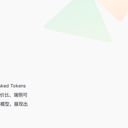
asked Tokens
性价比、端侧可
扩散模型，展现出