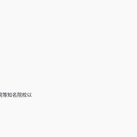
院等知名院校以