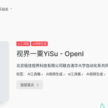
系站长
Ai工具箱
Ai视频生成
视界一粟YiSu - OpenI
北京极佳视界科技有限公司联合清华大学自动化系共同发
标签：
Ai工具箱
Ai视频生成
ai工具箱
AI视频生成
链接直达