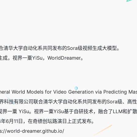
合清华大学自动化系共同发布的Sora级视频生成大模型。
，视界一粟YiSu，WorldDreamer。
ral World Models for Video Generation via Predicting M
视界科技有限公司联合清华大学自动化系共同发布的Sora级、高
型视界一粟 YiSu。视界一粟YiSu基于自研技术，融合了LLM和
4年6月11日，在奇绩创坛路演日上正式发布。
s://world-dreamer.github.io/