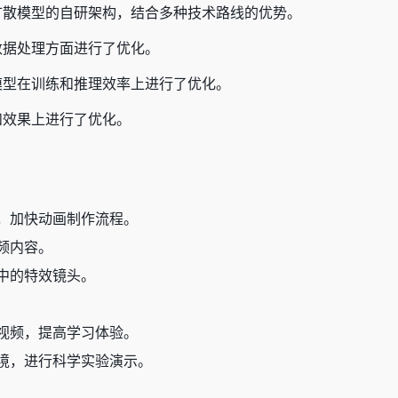
扩散模型的自研架构，结合多种技术路线的优势。
数据处理方面进行了优化。
模型在训练和推理效率上进行了优化。
和效果上进行了优化。
，加快动画制作流程。
频内容。
中的特效镜头。
视频，提高学习体验。
境，进行科学实验演示。