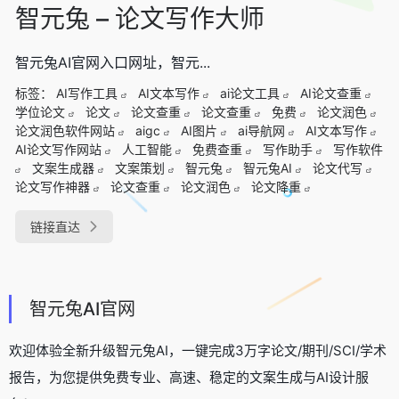
智元兔 – 论文写作大师
智元兔AI官网入口网址，智元...
标签：
AI写作工具
AI文本写作
ai论文工具
AI论文查重
学位论文
论文
论文查重
论文查重
免费
论文润色
论文润色软件网站
aigc
AI图片
ai导航网
AI文本写作
AI论文写作网站
人工智能
免费查重
写作助手
写作软件
文案生成器
文案策划
智元兔
智元兔AI
论文代写
论文写作神器
论文查重
论文润色
论文降重
链接直达
智元兔AI官网
欢迎体验全新升级智元兔AI，一键完成3万字论文/期刊/SCI/学术
报告，为您提供免费专业、高速、稳定的文案生成与AI设计服