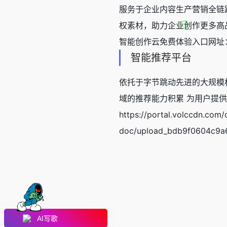
服务于企业内容生产营销全链
权素材，助力企业创作更多高
智能创作云免费体验入口网址：https:
智能推荐平台
依托于字节跳动先进的大规模
域的推荐能力积累 为用户提
https://portal.volccdn.com/
doc/upload_bdb9f0604c9a
AI写歌